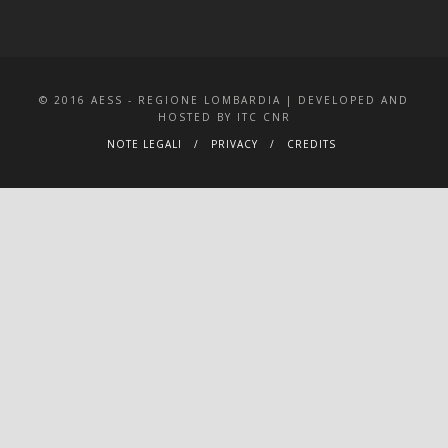
© 2016 AESS - REGIONE LOMBARDIA | DEVELOPED AND
HOSTED BY ITC CNR
NOTE LEGALI
PRIVACY
CREDITS