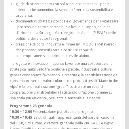
guide di orientamento con soluzioni eco-sostenibili per le
aziende, che aumentino la sensibilità verso la sostenibilità e la
circolarità;
documenti di strategia politica e di governance per rivitalizzare
i processi del tessile sostenibile a livello europeo, nei piani
d’azione della Strategia Macroregionale Alpina (EUSALP), nelle
politiche delle autorità regionali;
creazione di corsi innovativi e immersivi (MOOC e Metaverso)
che possano sensibilizzare e costruire capacità
contemporanee sul patrimonio tessile alpino.
Il progetto è innovativo in quanto favorisce una collaborazione
strategica multilivello tra politiche agricole, industriali e culturali;
genera conoscenze favorendo la crescita e la sensibilizzazione dei
consumatori verso i valori culturali dei prodotti tessili “Made in the
Alps” e la loro realizzazione “green”; costruisce un caso di
cooperazione transfrontaliera facilitando un’azione comune su
una scala più efficiente, resiliente e sensibile alle risorse.
Programma 23 gennaio
10:30 – 12:00
Presentazione pubblica del progetto|
10:30 – 10:45
Saluti ufficiali: rappresentanti del partner capofila
del FESR, Oto Luthar, direttore generale della ZRC SAZU e Ingrid
Slavec Gradišnik, responsabile dell’Istituto di etnologia slovena