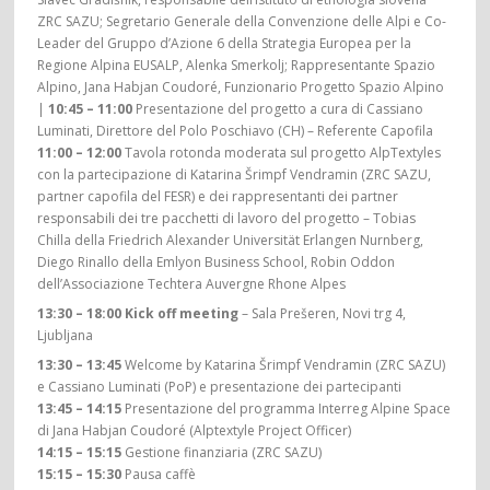
ZRC SAZU; Segretario Generale della Convenzione delle Alpi e Co-
Leader del Gruppo d’Azione 6 della Strategia Europea per la
Regione Alpina EUSALP, Alenka Smerkolj; Rappresentante Spazio
Alpino, Jana Habjan Coudoré, Funzionario Progetto Spazio Alpino
|
10:45 – 11:00
Presentazione del progetto a cura di Cassiano
Luminati, Direttore del Polo Poschiavo (CH) – Referente Capofila
11:00 – 12:00
Tavola rotonda moderata sul progetto AlpTextyles
con la partecipazione di Katarina Šrimpf Vendramin (ZRC SAZU,
partner capofila del FESR) e dei rappresentanti dei partner
responsabili dei tre pacchetti di lavoro del progetto – Tobias
Chilla della Friedrich Alexander Universität Erlangen Nurnberg,
Diego Rinallo della Emlyon Business School, Robin Oddon
dell’Associazione Techtera Auvergne Rhone Alpes
13:30 – 18:00 Kick off meeting
– Sala Prešeren, Novi trg 4,
Ljubljana
13:30 – 13:45
Welcome by Katarina Šrimpf Vendramin (ZRC SAZU)
e Cassiano Luminati (PoP) e presentazione dei partecipanti
13:45 – 14:15
Presentazione del programma Interreg Alpine Space
di Jana Habjan Coudoré (Alptextyle Project Officer)
14:15 – 15:15
Gestione finanziaria (ZRC SAZU)
15:15 – 15:30
Pausa caffè